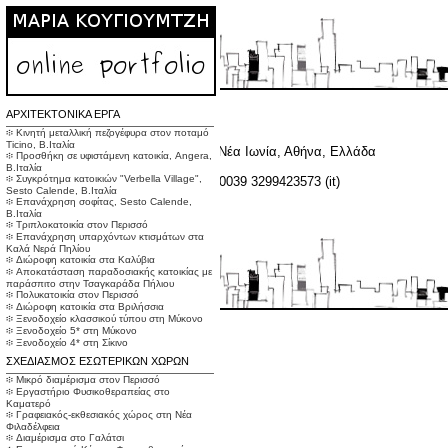
ΑΡΧΙΤΕΚΤΟΝΙΚΑ ΕΡΓΑ
Στοιχεία Επικοινωνίας
፨ Κινητή μεταλλική πεζογέφυρα στον ποταμό
Ticino, Β.Ιταλία
Διεύθυνση:
Κολοκοτρώνη 12, 14232, Νέα Ιωνία, Αθήνα, Ελλάδα
፨ Προσθήκη σε υφιστάμενη κατοικία, Angera,
Τηλέφωνο:
0030 210 2529430
Β.Ιταλία
፨ Συγκρότημα κατοικιών "Verbella Village",
κινητό τηλέφωνο:
0030 6946005969 , 0039 3299423573 (it)
Sesto Calende, Β.Ιταλία
email:
mary.kougioumtzi@gmail.com
፨ Επανάχρηση σοφίτας, Sesto Calende,
Β.Ιταλία
፨ Τριπλοκατοικία στον Περισσό
፨ Επανάχρηση υπαρχόντων κτισμάτων στα
Καλά Νερά Πηλίου
፨ Διώροφη κατοικία στα Καλύβια
፨ Αποκατάσταση παραδοσιακής κατοικίας με
παράσπιτο στην Τσαγκαράδα Πήλιου
፨ Πολυκατοικία στον Περισσό
፨ Διώροφη κατοικία στα Βριλήσσια
Built with
Indexhibit
፨ Ξενοδοχείο κλασσικού τύπου στη Μύκονο
Design by
፨ Ξενοδοχείο 5* στη Μύκονο
savysok
፨ Ξενοδοχείο 4* στη Σίκινο
ΣΧΕΔΙΑΣΜΟΣ ΕΣΩΤΕΡΙΚΩΝ ΧΩΡΩΝ
፨ Μικρό διαμέρισμα στον Περισσό
፨ Εργαστήριο Φυσικοθεραπείας στο
Καματερό
፨ Γραφειακός-εκθεσιακός χώρος στη Νέα
Φιλαδέλφεια
፨ Διαμέρισμα στο Γαλάτσι