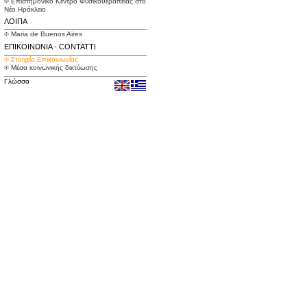
፨ Επιστημονικό Κέντρο Φυσικοθεραπείας στο
Νέο Ηράκλειο
ΛΟΙΠΑ
፨ Maria de Buenos Aires
ΕΠΙΚΟΙΝΩΝΙΑ - CONTATTI
፨ Στοιχεία Επικοινωνίας
፨ Μέσα κοινωνικής δικτύωσης
Γλώσσα