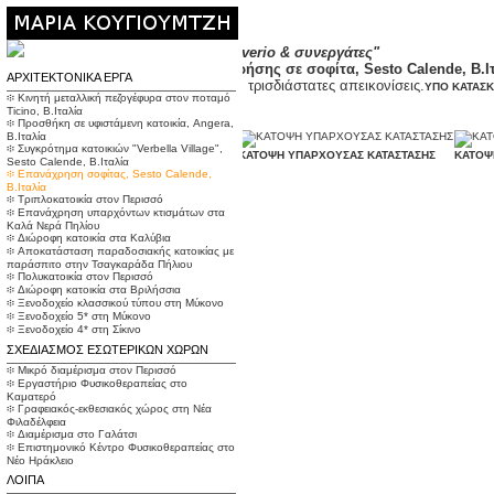
Αρχιτεκτονικό γραφείο
"Claudio Daverio & συνεργάτες"
2016, Αποκατάσταση και αλλαγή χρήσης σε σοφίτα, Sesto Calende, Β.Ι
ΑΡΧΙΤΕΚΤΟΝΙΚΑ ΕΡΓΑ
Συμμετοχή στην αρχιτεκτονική μελέτη, τρισδιάστατες απεικονίσεις.
ΥΠΟ ΚΑΤΑΣ
፨ Κινητή μεταλλική πεζογέφυρα στον ποταμό
Ticino, Β.Ιταλία
፨ Προσθήκη σε υφιστάμενη κατοικία, Angera,
Β.Ιταλία
፨ Συγκρότημα κατοικιών "Verbella Village",
ΤΡΙΣΔΙΑΣΤΑΤΕΣ ΑΠΟΨΕΙΣ ΠΡΟΤΑΣΗΣ
ΚΑΤΟΨΗ ΥΠΑΡΧΟΥΣΑΣ ΚΑΤΑΣΤΑΣΗΣ
ΚΑΤΟΨ
Sesto Calende, Β.Ιταλία
፨ Επανάχρηση σοφίτας, Sesto Calende,
Β.Ιταλία
፨ Τριπλοκατοικία στον Περισσό
፨ Επανάχρηση υπαρχόντων κτισμάτων στα
Καλά Νερά Πηλίου
፨ Διώροφη κατοικία στα Καλύβια
፨ Αποκατάσταση παραδοσιακής κατοικίας με
παράσπιτο στην Τσαγκαράδα Πήλιου
፨ Πολυκατοικία στον Περισσό
፨ Διώροφη κατοικία στα Βριλήσσια
፨ Ξενοδοχείο κλασσικού τύπου στη Μύκονο
፨ Ξενοδοχείο 5* στη Μύκονο
፨ Ξενοδοχείο 4* στη Σίκινο
ΣΧΕΔΙΑΣΜΟΣ ΕΣΩΤΕΡΙΚΩΝ ΧΩΡΩΝ
፨ Μικρό διαμέρισμα στον Περισσό
፨ Εργαστήριο Φυσικοθεραπείας στο
Καματερό
፨ Γραφειακός-εκθεσιακός χώρος στη Νέα
Φιλαδέλφεια
፨ Διαμέρισμα στο Γαλάτσι
፨ Επιστημονικό Κέντρο Φυσικοθεραπείας στο
Νέο Ηράκλειο
ΛΟΙΠΑ