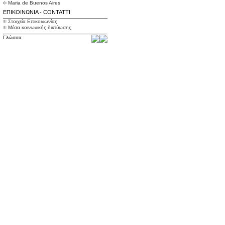
፨ Maria de Buenos Aires
ΕΠΙΚΟΙΝΩΝΙΑ - CONTATTI
፨ Στοιχεία Επικοινωνίας
፨ Μέσα κοινωνικής δικτύωσης
Γλώσσα