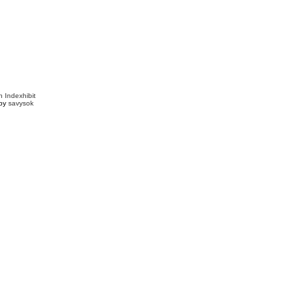
th
Indexhibit
 by
savysok